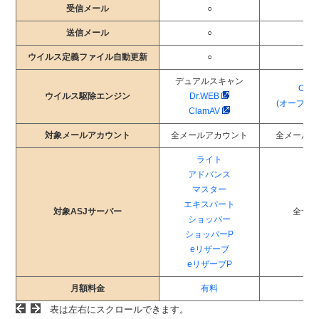
受信メール
○
○
送信メール
○
○
ウイルス定義ファイル自動更新
○
○
デュアルスキャン
Cla
ウイルス駆除エンジン
Dr.WEB
(オープン
ClamAV
対象メールアカウント
全メールアカウント
全メールア
ライト
アドバンス
マスター
エキスパート
対象ASJサーバー
全サー
ショッパー
ショッパーP
eリザーブ
eリザーブP
月額料金
有料
無
表は左右にスクロールできます。