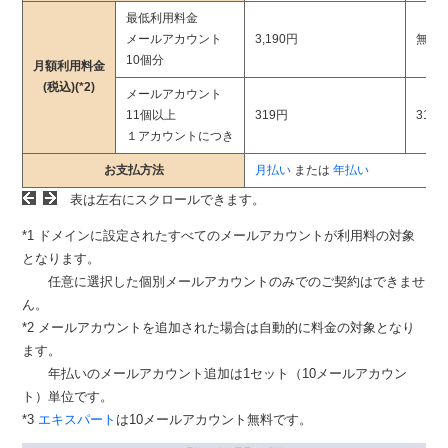
最低利用料金
メールアカウント
3,190円
無料(*
10個分
月額利用料金
(税込)(*2)
メールアカウント
11個以上
319円
319
１アカウントにつき
お支払方法
月払い
または
年払い
表は左右にスクロールできます。
*1 ドメインに設定されたすべてのメールアカウントが利用料の対象
となります。
任意に選択した個別メールアカウントのみでのご契約はできませ
ん。
*2 メールアカウントを追加された場合は自動的に料金の対象となり
ます。
年払いのメールアカウント追加は1セット（10メールアカウン
ト）単位です。
*3
エキスパート
は10メールアカウント無料です。