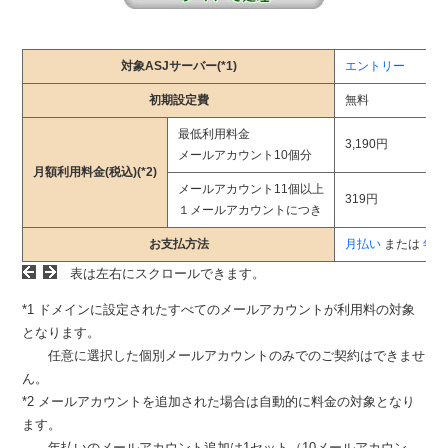
対象ASJサーバー(*1)
エントリー
初期設定費
無料
最低利用料金
3,190円
メールアカウント10個分
月額利用料金(税込)(*2)
メールアカウント11個以上
319円
１メールアカウントにつき
お支払方法
月払い
または
年払
表は左右にスクロールできます。
*1 ドメインに設定されたすべてのメールアカウントが利用料の対象
となります。
任意に選択した個別メールアカウントのみでのご契約はできませ
ん。
*2 メールアカウントを追加された場合は自動的に料金の対象となり
ます。
年払いのメールアカウント追加は1セット（10メールアカウン