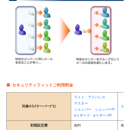
セキュリティフィットご利用料金
ライト
アドバンス
マスター
対象ASJサーバー(*1)
エキ
ショッパー
ショッパーP
eリザーブ
eリザーブP
初期設定費
無料
無料