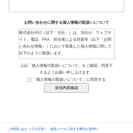
お問い合わせに関する個人情報の取扱いについて
株式会社ASJ（以下「当社」）は、当社が、ウェブサ
イト、電話、FAX、担当者による対面等（以下「お問
い合わせ情報」）において収集した個人情報に関して
以下のように取扱います。
事業者の氏名
上記「個人情報の取扱いについて」をご確認・同意下
株式会社ASJ
さるようお願い申し上げます。
「個人情報の取扱いについて」に同意する
個人情報保護管理者
株式会社ASJ 取締役 DX・セキュリティ推進
室長
電話番号 048-259-5111
利用目的
当社の事業活動に関連し、以下に定める利用
ご利用にあたっての注意
迷惑メールに対する弊社の姿勢
目的の達成に必要な範囲内において個人情報を