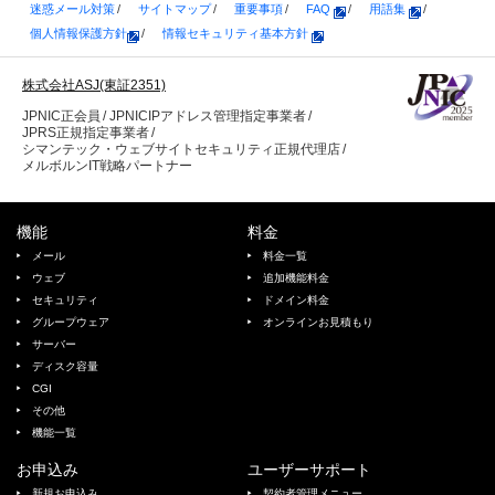
迷惑メール対策
サイトマップ
重要事項
FAQ
用語集
利用する場合がございます。当該利用目的の範
個人情報保護方針
情報セキュリティ基本方針
囲を超えた取得や、その他の目的で利用するこ
とはございません。
株式会社ASJ(東証2351)
(1) お問い合わせに関する対応を行うため
JPNIC正会員
JPNICIPアドレス管理指定事業者
JPRS正規指定事業者
(2) 資料請求への対応等、当社（当社関連会社・
シマンテック・ウェブサイトセキュリティ正規代理店
提携先を含みます。）の各種サービス等のご案
メルボルンIT戦略パートナー
内のため
機能
料金
個人情報の第三者提供
メール
料金一覧
お問い合わせ情報につきましては、以下のいず
ウェブ
追加機能料金
れかに該当する場合を除き、第三者に対して開
セキュリティ
ドメイン料金
示いたしません。
グループウェア
オンラインお見積もり
(1) ご本人様の同意がある場合
サーバー
ディスク容量
(2) 人の生命、身体または財産の保護のために必
CGI
要な場合であって、ご本人の同意を頂くことが
その他
困難な場合
機能一覧
(3) その他法令に基づき、開示・提供を求められ
お申込み
ユーザーサポート
た場合
新規お申込み
契約者管理メニュー