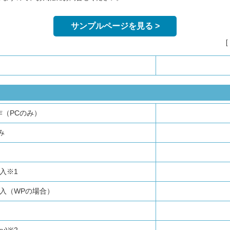
サンプルページを見る >
（PCのみ）
み
導入※1
ス導入（WPの場合）
y)※2