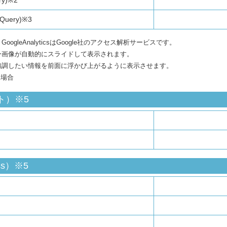
ery)※3
GoogleAnalyticsはGoogle社のアクセス解析サービスです。
ー画像が自動的にスライドして表示されます。
：強調したい情報を前面に浮かび上がるように表示させます。
る場合
ト）※5
ss）※5