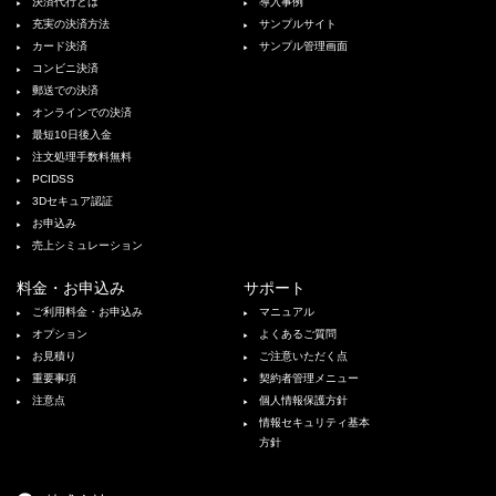
決済代行とは
導入事例
充実の決済方法
サンプルサイト
カード決済
サンプル管理画面
コンビニ決済
郵送での決済
オンラインでの決済
最短10日後入金
注文処理手数料無料
PCIDSS
3Dセキュア認証
お申込み
売上シミュレーション
料金・お申込み
サポート
ご利用料金・お申込み
マニュアル
オプション
よくあるご質問
お見積り
ご注意いただく点
重要事項
契約者管理メニュー
注意点
個人情報保護方針
情報セキュリティ基本
方針