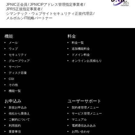
JPNIC正会員
JPNICIPアドレス管理指定事業者
JPRS正規指定事業者
シマンテック・ウェブサイトセキュリティ正規代理店
メルボルンIT戦略パートナー
機能
料金
メール
料金一覧
ウェブ
追加機能料金
セキュリティ
ドメイン料金
グループウェア
オンラインお見積もり
サーバー
ディスク容量
CGI
その他
機能一覧
お申込み
ユーザーサポート
新規お申込み
契約者管理メニュー
他社から乗換え
サービス管理メニュー
ご解約について
マニュアル
利用規約
電網通信あみあみ
重要事項
お問い合わせ