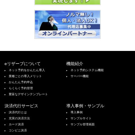
eリザーブについて
機能紹介
ネット予約をかんたん導入
ネット予約システム機能
業種ごとの導入メリット
サーバー機能
かんたん予約申込
らくらく予約管理
豊富なデザインテンプレート
決済代行サービス
導入事例・サンプル
決済代行とは
導入事例
充実の決済方法
サンプルサイト
カード決済
サンプル管理画面
コンビニ決済